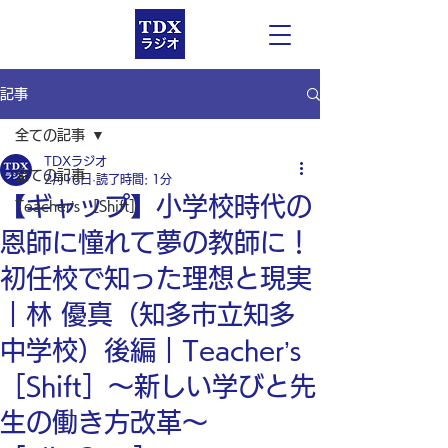
記事
全ての記事
TDXラジオ
全ての記事
2月16日
読了時間: 1分
【ギャップ】小学校時代の
Teacher’s ［Shift］
恩師に憧れて夢の教師に！
初任校で知った理想と現実
｜林 優真（知多市立知多
中学校）後編｜Teacher’s
［Shift］〜新しい学びと先
生の働き方改革〜