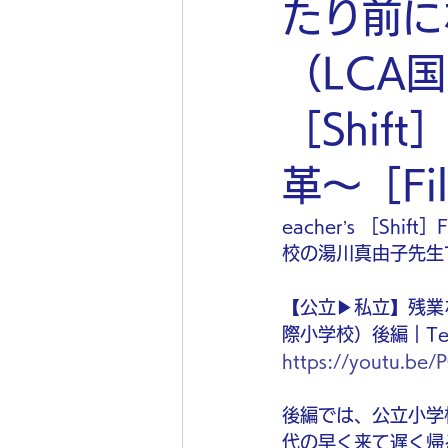
たり前に
（LCA国
［Shi
革〜［Fil
eacher’s ［S
校の湯川真由子先生
【公立▶︎私立】残
際小学校）後編｜Tea
https://youtu.be
後編では、公立小学
代の早く来て遅く帰