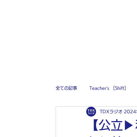
全ての記事
Teacher’s ［Shift］
TDXラジオ
202
【公立▶