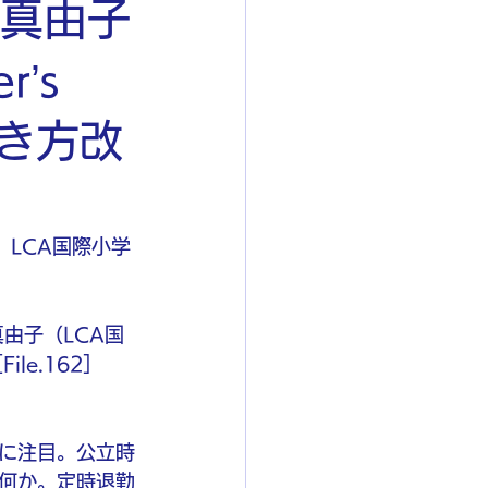
 真由子
’s
働き方改
き、LCA国際小学
由子（LCA国
le.162］
に注目。公立時
何か。定時退勤