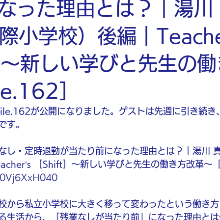
なった理由とは？｜湯川
際小学校）後編｜Teacher
ft］〜新しい学びと先生の
e.162］
hift］File.162が公開になりました。ゲストは先週に引き続
です。
業なし・定時退勤が当たり前になった理由とは？｜湯川 真
cher’s ［Shift］〜新しい学びと先生の働き方改革〜［Fi
/P0Vj6XxH040
校から私立小学校に大きく移って変わったという働き方
る生活から、「残業なしが当たり前」になった理由とは