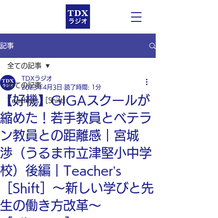
記事
全ての記事
TDXラジオ
全ての記事
2023年4月3日
読了時間: 1分
【好機】GIGAスクールが
Teacher’s ［Shift］
縮めた！若手教員とベテラ
ン教員との距離感｜宮城
渉（うるま市立津堅小中学
校）後編｜Teacher’s
［Shift］〜新しい学びと先
生の働き方改革〜