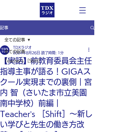
記事
全ての記事
TDXラジオ
全ての記事
2024年8月26日
読了時間: 1分
【実話】前教育委員会主任
Teacher’s ［Shift］
指導主事が語る！GIGAス
クール実現までの裏側｜宮
内 智（さいたま市立美園
南中学校）前編｜
Teacher’s ［Shift］〜新し
い学びと先生の働き方改