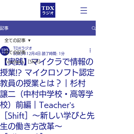
記事
全ての記事
TDXラジオ
全ての記事
2023年12月4日
読了時間: 1分
【実践】マイクラで情報の
Teacher’s ［Shift］
授業!? マイクロソフト認定
教員の授業とは？｜杉村
譲二（中村中学校・高等学
校）前編｜Teacher’s
［Shift］〜新しい学びと先
生の働き方改革〜