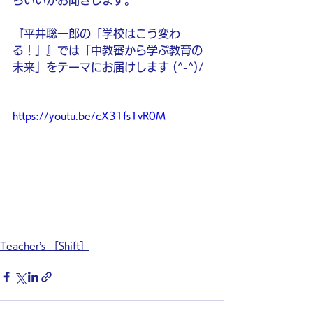
らいいかお聞きします。
『平井聡一郎の「学校はこう変わ
る！」』では「中教審から学ぶ教育の
未来」をテーマにお届けします (^-^)/
https://youtu.be/cX31fs1vR0M
Teacher’s ［Shift］