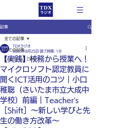
記事
全ての記事
TDXラジオ
全ての記事
2025年8月25日
読了時間: 1分
【実践】校務から授業へ！
Teacher’s ［Shift］
マイクロソフト認定教員に
聞くICT活用のコツ｜小口
稚聡（さいたま市立大成中
学校）前編｜Teacher’s
［Shift］〜新しい学びと先
生の働き方改革〜