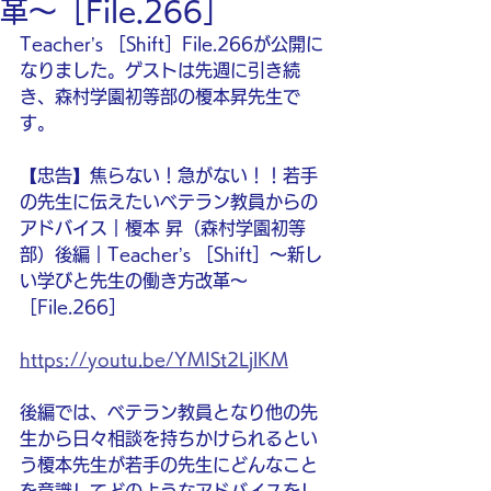
革〜［File.266］
Teacher’s ［Shift］File.266が公開に
なりました。ゲストは先週に引き続
き、森村学園初等部の榎本昇先生で
す。
【忠告】焦らない！急がない！！若手
の先生に伝えたいベテラン教員からの
アドバイス｜榎本 昇（森村学園初等
部）後編｜Teacher’s ［Shift］〜新し
い学びと先生の働き方改革〜
［File.266］
https://youtu.be/YMISt2LjlKM
後編では、ベテラン教員となり他の先
生から日々相談を持ちかけられるとい
う榎本先生が若手の先生にどんなこと