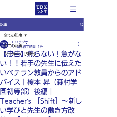
記事
全ての記事
TDXラジオ
全ての記事
5月4日
読了時間: 1分
【忠告】焦らない！急がな
Teacher’s ［Shift］
い！！若手の先生に伝えた
いベテラン教員からのアド
バイス｜榎本 昇（森村学
園初等部）後編｜
Teacher’s ［Shift］〜新し
い学びと先生の働き方改