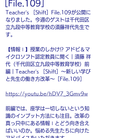
［File.109］
Teacher’s ［Shift］File.109が公開に
なりました。今週のゲストは千代田区
立九段中等教育学校の須藤祥代先生で
す。
【情報Ⅰ】授業のしかけ!? アドビ＆マ
イクロソフト認定教員に聞く｜須藤 祥
代（千代田区立九段中等教育学校）前
編｜Teacher’s ［Shift］〜新しい学び
と先生の働き方改革〜［File.109］ 
https://youtu.be/hDV7_3Gmv9w
前編では、座学は一切しないという知
識のインプット方法にも注目。改革の
真っ只中にある情報Ⅰとどう向き合え
ばいいのか。悩める先生たちに向けた