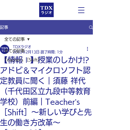
記事
全ての記事
TDXラジオ
全ての記事
2023年2月13日
読了時間: 1分
【情報Ⅰ】授業のしかけ!?
Teacher’s ［Shift］
アドビ＆マイクロソフト認
定教員に聞く｜須藤 祥代
（千代田区立九段中等教育
学校）前編｜Teacher’s
［Shift］〜新しい学びと先
生の働き方改革〜