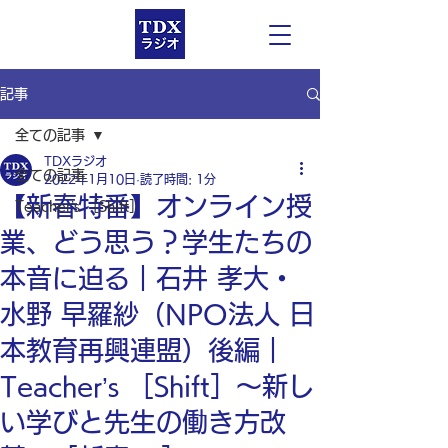
記事
全ての記事
TDXラジオ
全ての記事
2022年1月10日
読了時間: 1分
【新春特番】オンライン授
Teacher’s ［Shift］
業、どう思う？学生たちの
本音に迫る｜石井 孝大・
水野 早羅紗（NPO法人 日
本教育再興連盟）後編｜
Teacher’s ［Shift］〜新し
い学びと先生の働き方改