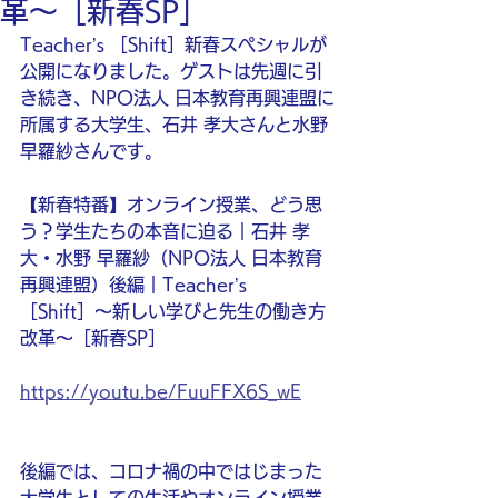
革〜［新春SP］
Teacher’s ［Shift］新春スペシャルが
公開になりました。ゲストは先週に引
き続き、NPO法人 日本教育再興連盟に
所属する大学生、石井 孝大さんと水野 
早羅紗さんです。
【新春特番】オンライン授業、どう思
う？学生たちの本音に迫る｜石井 孝
大・水野 早羅紗（NPO法人 日本教育
再興連盟）後編｜Teacher’s 
［Shift］〜新しい学びと先生の働き方
改革〜［新春SP］
https://youtu.be/FuuFFX6S_wE
後編では、コロナ禍の中ではじまった