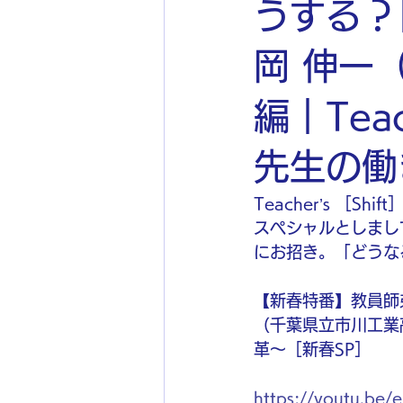
うする？
岡 伸一
編｜Tea
先生の働
Teacher’s 
スペシャルとしまし
にお招き。「どうな
【新春特番】教員師
（千葉県立市川工業高
革〜［新春SP］
https://youtu.b