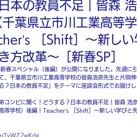
日本の教員不足｜皆森 
（千葉県立市川工業高等
cher’s ［Shift］〜新し
き方改革〜［新春SP］
［Shift］新春スペシャル（後編）が公開になりました。先週
て、千葉県立市川工業高等学校の皆森浩奈先生と片岡伸
る？日本の教員不足」をテーマに座談会形式でお届けし
弟コンビに聞く！どうする？日本の教員不足｜皆森 浩奈
等学校）後編｜Teacher’s ［Shift］〜新しい学び
e/epTyWZ2wKdg