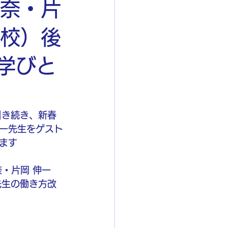
浩奈・片
学校）後
い学びと
に引き続き、新春
一先生をゲスト
ます
・片岡 伸一
と先生の働き方改