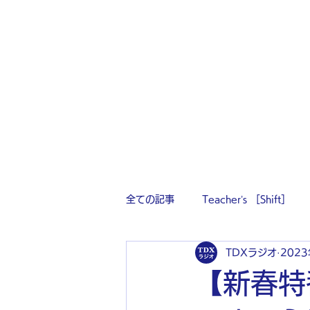
全ての記事
Teacher’s ［Shift］
TDXラジオ
202
【新春特