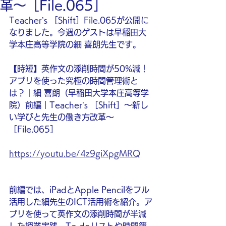
革〜［File.065］
Teacher’s ［Shift］File.065が公開に
なりました。今週のゲストは早稲田大
学本庄高等学院の細 喜朗先生です。
【時短】英作文の添削時間が50%減！
アプリを使った究極の時間管理術と
は？｜細 喜朗（早稲田大学本庄高等学
院）前編｜Teacher’s ［Shift］〜新し
い学びと先生の働き方改革〜
［File.065］
https://youtu.be/4z9giXpgMRQ
前編では、iPadとApple Pencilをフル
活用した細先生のICT活用術を紹介。ア
プリを使って英作文の添削時間が半減