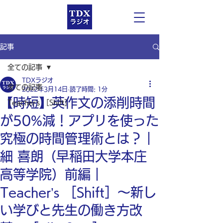
記事
全ての記事
TDXラジオ
全ての記事
2022年3月14日
読了時間: 1分
【時短】英作文の添削時間
Teacher’s ［Shift］
が50%減！アプリを使った
究極の時間管理術とは？｜
細 喜朗（早稲田大学本庄
高等学院）前編｜
Teacher’s ［Shift］〜新し
い学びと先生の働き方改