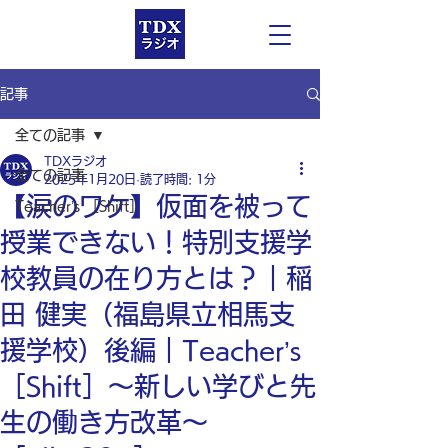
記事
全ての記事
TDXラジオ
全ての記事
2025年1月20日
読了時間: 1分
【涙のワケ】仮面を被って
Teacher’s ［Shift］
授業できない！特別支援学
校教員の在り方とは？｜稲
田 健実（福島県立相馬支
援学校）後編｜Teacher’s
［Shift］〜新しい学びと先
生の働き方改革〜