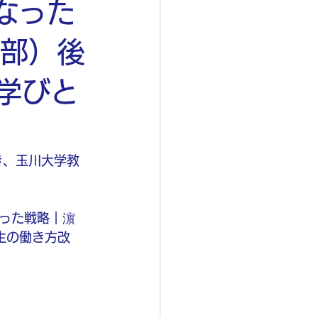
なった
学部）後
い学びと
き続き、玉川大学教
った戦略｜濵
先生の働き方改