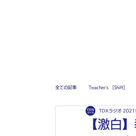
全ての記事
Teacher’s ［Shift］
TDXラジオ
202
【激白】