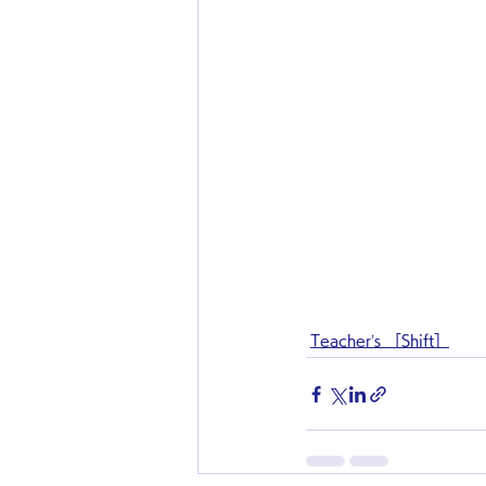
Teacher’s ［Shift］