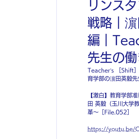
リンスタ
戦略｜濵
編｜Tea
先生の働き
Teacher’s ［
育学部の濵田英毅先
【激白】教育学部准
田 英毅（玉川大学教育
革〜［File.052］
https://youtu.be