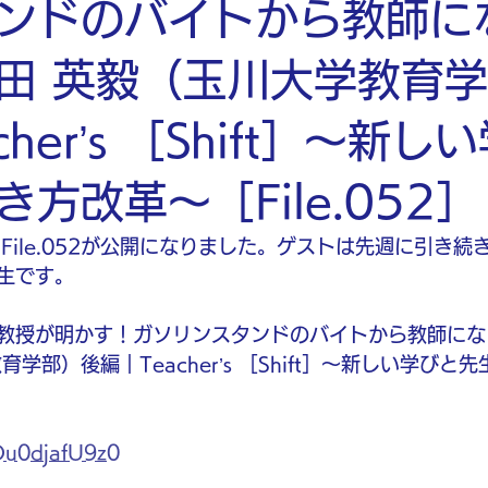
ンドのバイトから教師に
田 英毅（玉川大学教育
cher’s ［Shift］〜新し
方改革〜［File.052］
Shift］File.052が公開になりました。ゲストは先週に引
生です。
教授が明かす！ガソリンスタンドのバイトから教師にな
学部）後編｜Teacher’s ［Shift］〜新しい学びと
/Ou0djafU9z0