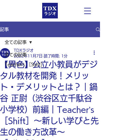
記事
全ての記事
TDXラジオ
全ての記事
2022年11月7日
読了時間: 1分
【異色】公立小教員がデジ
Teacher’s ［Shift］
タル教材を開発！メリッ
ト・デメリットとは？｜鍋
谷 正尉（渋谷区立千駄谷
小学校）前編｜Teacher’s
［Shift］〜新しい学びと先
生の働き方改革〜