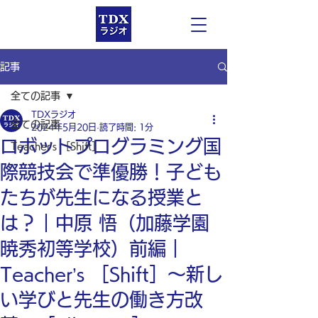
記事
全ての記事
TDXラジオ
全ての記事
2024年5月20日
読了時間: 1分
ロボットプログラミング国
Teacher’s ［Shift］
際競技会で準優勝！子ども
たちが先生になる授業と
は？｜中原 悟（加藤学園
暁秀初等学校）前編｜
Teacher’s ［Shift］〜新し
い学びと先生の働き方改