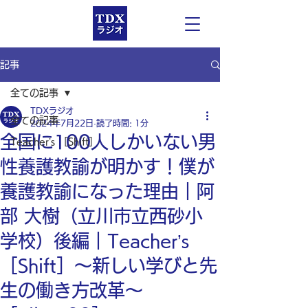
記事
全ての記事
TDXラジオ
全ての記事
2024年7月22日
読了時間: 1分
全国に100人しかいない男
Teacher’s ［Shift］
性養護教諭が明かす！僕が
養護教諭になった理由｜阿
部 大樹（立川市立西砂小
学校）後編｜Teacher’s
［Shift］〜新しい学びと先
生の働き方改革〜