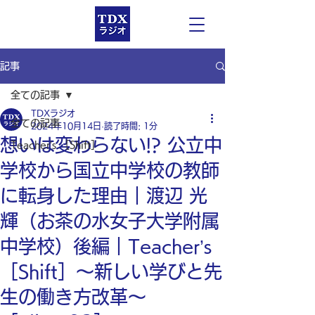
記事
全ての記事
TDXラジオ
全ての記事
2024年10月14日
読了時間: 1分
想いは変わらない!? 公立中
Teacher’s ［Shift］
学校から国立中学校の教師
に転身した理由｜渡辺 光
輝（お茶の水女子大学附属
中学校）後編｜Teacher’s
［Shift］〜新しい学びと先
生の働き方改革〜