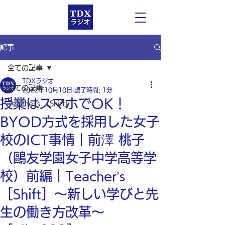
記事
全ての記事
TDXラジオ
全ての記事
2022年10月10日
読了時間: 1分
授業はスマホでOK！
Teacher’s ［Shift］
BYOD方式を採用した女子
校のICT事情｜前澤 桃子
（鷗友学園女子中学高等学
校）前編｜Teacher’s
［Shift］〜新しい学びと先
生の働き方改革〜