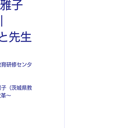
 雅子
｜
びと先生
城県教育研修センタ
雅子（茨城県教
改革〜