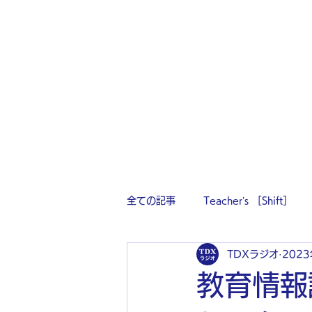
全ての記事
Teacher’s ［Shift］
TDXラジオ
202
教育情報