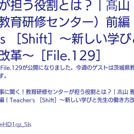
が担う役割とは？｜髙山
教育研修センター）前編
er’s ［Shift］〜新しい学
革〜［File.129］
Shift］File.129が公開になりました。今週のゲストは茨
す。
事に聞く！教育研修センターが担う役割とは？｜髙山 
Teacher’s ［Shift］〜新しい学びと先生の働き方
xeHD1qz_SIs