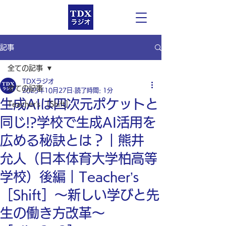
記事
全ての記事
TDXラジオ
全ての記事
2025年10月27日
読了時間: 1分
生成AIは四次元ポケットと
Teacher’s ［Shift］
同じ!?学校で生成AI活用を
広める秘訣とは？｜熊井
允人（日本体育大学柏高等
学校）後編｜Teacher’s
［Shift］〜新しい学びと先
生の働き方改革〜