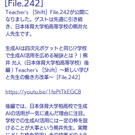
［File.242］
Teacher’s ［Shift］File.242が公開に
なりました。ゲストは先週に引き続
き、日本体育大学柏高等学校の熊井允
人先生です。
生成AIは四次元ポケットと同じ!?学校
で生成AI活用を広める秘訣とは？｜熊
井 允人（日本体育大学柏高等学校）後
編｜Teacher’s ［Shift］〜新しい学び
と先生の働き方改革〜［File.242］
https://youtu.be/1fePtTkEGC8
後編では、日本体育大学柏高校で生成
AIの活用が一気に進んだ理由に注目。
学校での生成AI活用には一定の枠を設
けることが大事という熊井先生。実際