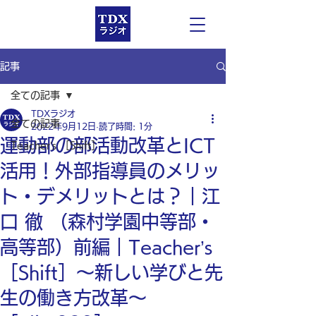
記事
全ての記事
TDXラジオ
全ての記事
2022年9月12日
読了時間: 1分
運動部の部活動改革とICT
Teacher’s ［Shift］
活用！外部指導員のメリッ
ト・デメリットとは？｜江
口 徹 （森村学園中等部・
高等部）前編｜Teacher’s
［Shift］〜新しい学びと先
生の働き方改革〜