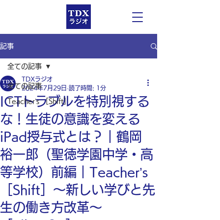
記事
全ての記事
TDXラジオ
全ての記事
2024年7月29日
読了時間: 1分
ICTトラブルを特別視する
Teacher’s ［Shift］
な！生徒の意識を変える
iPad授与式とは？｜鶴岡
裕一郎（聖徳学園中学・高
等学校）前編｜Teacher’s
［Shift］〜新しい学びと先
生の働き方改革〜