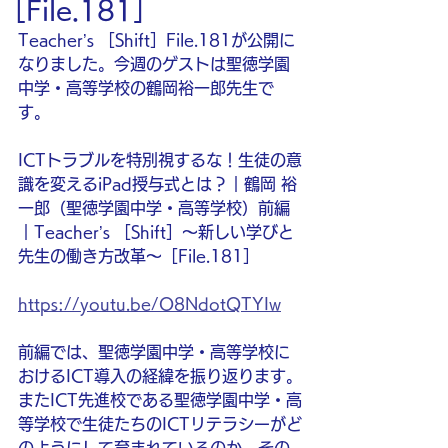
［File.181］
Teacher’s ［Shift］File.181が公開に
なりました。今週のゲストは聖徳学園
中学・高等学校の鶴岡裕一郎先生で
す。
ICTトラブルを特別視するな！生徒の意
識を変えるiPad授与式とは？｜鶴岡 裕
一郎（聖徳学園中学・高等学校）前編
｜Teacher’s ［Shift］〜新しい学びと
先生の働き方改革〜［File.181］
https://youtu.be/O8NdotQTYIw
前編では、聖徳学園中学・高等学校に
おけるICT導入の経緯を振り返ります。
またICT先進校である聖徳学園中学・高
等学校で生徒たちのICTリテラシーがど