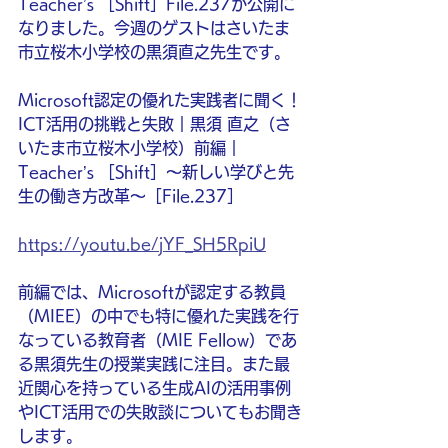
Teacher’s ［Shift］File.237が公開に
なりました。今週のゲストはさいたま
市立桜木小学校の黒須直之先生です。
Microsoft認定の優れた実践者に聞く！
ICT活用の挑戦と失敗｜黒須 直之（さ
いたま市立桜木小学校）前編｜
Teacher’s ［Shift］〜新しい学びと先
生の働き方改革〜［File.237］
https://youtu.be/jYF_SH5RpiU
前編では、Microsoftが認定する教員
（MIEE）の中でも特に優れた実践を行
なっている教育者（MIE Fellow）であ
る黒須先生の授業実践に注目。また最
近関心を持っている生成AIの活用事例
やICT活用での失敗談についてもお聞き
します。