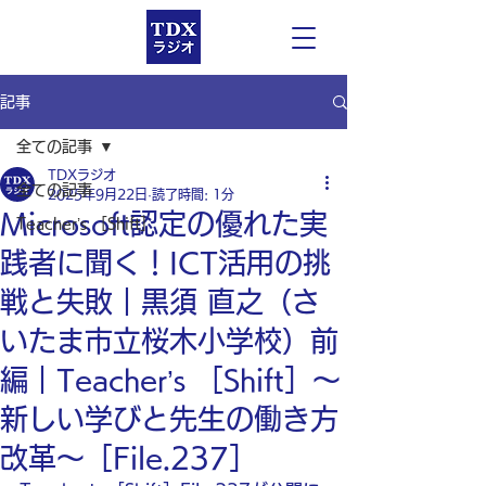
記事
全ての記事
TDXラジオ
全ての記事
2025年9月22日
読了時間: 1分
Microsoft認定の優れた実
Teacher’s ［Shift］
践者に聞く！ICT活用の挑
戦と失敗｜黒須 直之（さ
いたま市立桜木小学校）前
編｜Teacher’s ［Shift］〜
新しい学びと先生の働き方
改革〜［File.237］