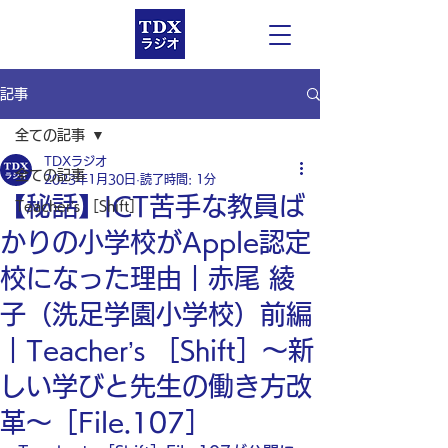
記事
全ての記事
TDXラジオ
全ての記事
2023年1月30日
読了時間: 1分
【秘話】ICT苦手な教員ば
Teacher’s ［Shift］
かりの小学校がApple認定
校になった理由｜赤尾 綾
子（洗足学園小学校）前編
｜Teacher’s ［Shift］〜新
しい学びと先生の働き方改
革〜［File.107］