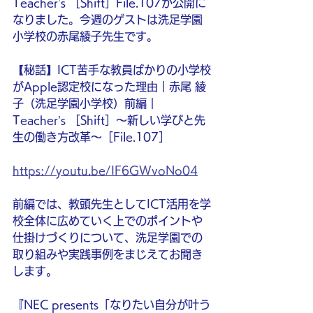
Teacher’s ［Shift］File.107が公開に
なりました。今週のゲストは洗足学園
小学校の赤尾綾子先生です。
【秘話】ICT苦手な教員ばかりの小学校
がApple認定校になった理由｜赤尾 綾
子（洗足学園小学校）前編｜
Teacher’s ［Shift］〜新しい学びと先
生の働き方改革〜［File.107］
https://youtu.be/IF6GWvoNo04
前編では、教頭先生としてICT活用を学
校全体に広めていく上でのポイントや
仕掛けづくりについて、洗足学園での
取り組みや実践事例をまじえてお聞き
します。
『NEC presents「なりたい自分が叶う