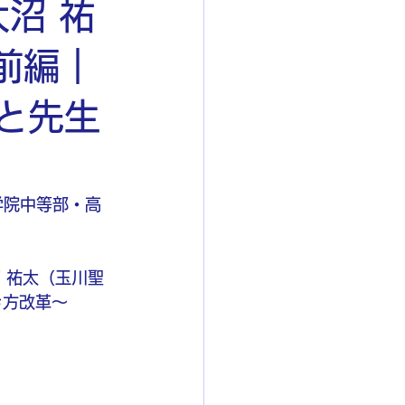
沼 祐
前編｜
びと先生
川聖学院中等部・高
 祐太（玉川聖
働き方改革〜