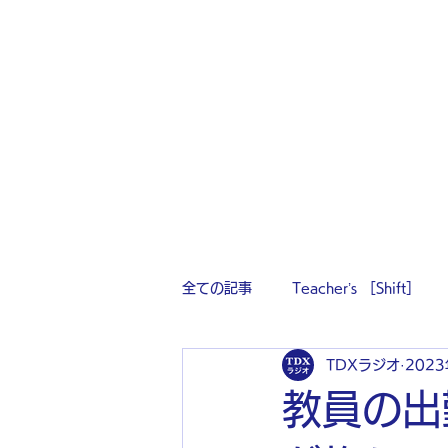
全ての記事
Teacher’s ［Shift］
TDXラジオ
202
教員の出