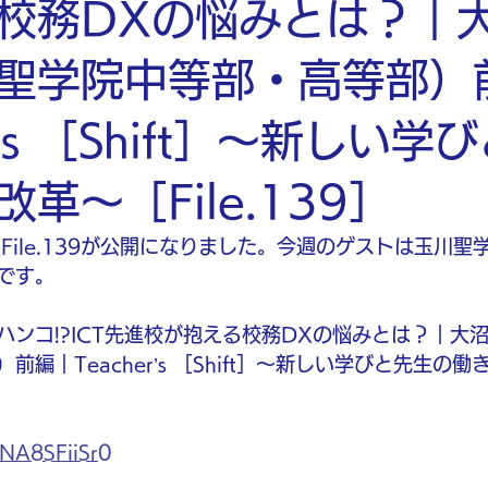
校務DXの悩みとは？｜大
聖学院中等部・高等部）
er’s ［Shift］〜新しい学
革〜［File.139］
Shift］File.139が公開になりました。今週のゲストは玉
です。
ンコ!?ICT先進校が抱える校務DXの悩みとは？｜大沼
編｜Teacher’s ［Shift］〜新しい学びと先生の
SNA8SFiiSr0