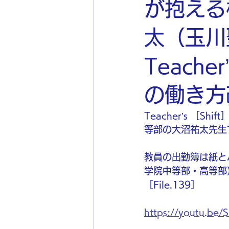
が抱える
太（玉川
Teach
の働き方改
Teacher’s ［
等部の大沼祐太先生
教員の出勤簿は紙とハ
学院中等部・高等部）前
［File.139］
https://youtu.be/