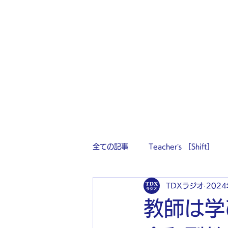
全ての記事
Teacher’s ［Shift］
TDXラジオ
202
教師は学