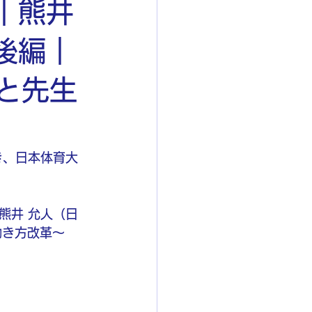
｜熊井
後編｜
びと先生
き続き、日本体育大
熊井 允人（日
の働き方改革〜