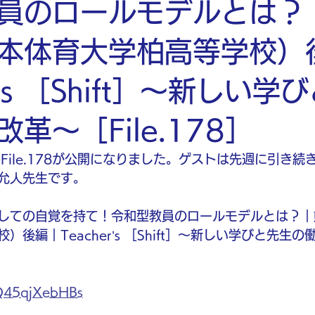
員のロールモデルとは？
本体育大学柏高等学校）
er’s ［Shift］〜新しい学
革〜［File.178］
Shift］File.178が公開になりました。ゲストは先週に引
允人先生です。
しての自覚を持て！令和型教員のロールモデルとは？｜
後編｜Teacher’s ［Shift］〜新しい学びと先生
/Q45qjXebHBs